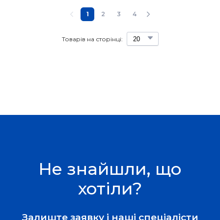
1
2
3
4
Товарів на сторінці:
Не знайшли, що
хотіли?
Залиште заявку і наші спеціалісти