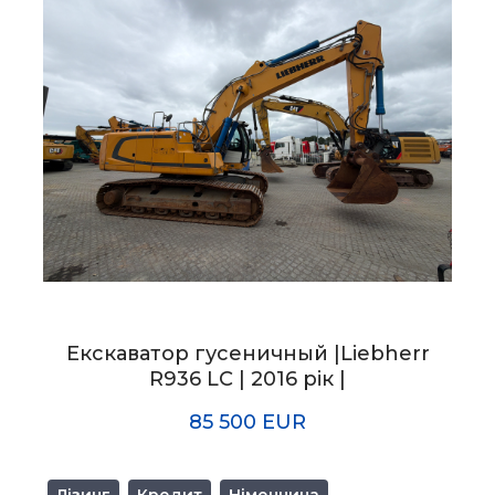
Екскаватор гусеничный |Liebherr
R936 LC | 2016 рік |
85 500 EUR
Лізинг
Кредит
Німеччина